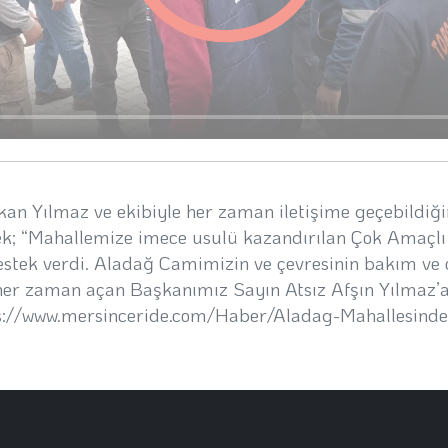
n Yılmaz ve ekibiyle her zaman iletişime geçebildiğin
k; “Mahallemize imece usulü kazandırılan Çok Amaçlı 
stek verdi. Aladağ Camimizin ve çevresinin bakım ve 
e her zaman açan Başkanımız Sayın Atsız Afşın Yılmaz’
ps://www.mersinceride.com/Haber/Aladag-Mahallesinde