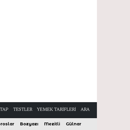
İTAP
TESTLER
YEMEK TARİFLERİ
ARA
roslar
Bozyazı
Mezitli
Gülnar