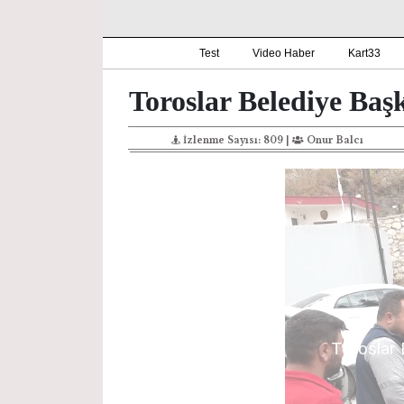
Test
Video Haber
Kart33
Toroslar Belediye Başk
İzlenme Sayısı: 809 |
Onur Balcı
Toroslar 