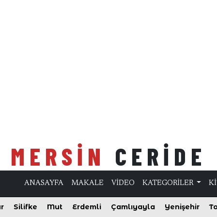
MERSİN
CERİDE
ANASAYFA
MAKALE
VİDEO
KATEGORİLER
K
r
Silifke
Mut
Erdemli
Çamlıyayla
Yenişehir
To