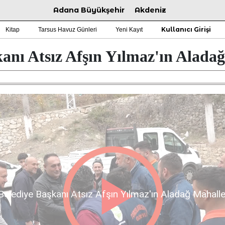
Adana Büyükşehir
Akdeniz
Kullanıcı Girişi
Kitap
Tarsus Havuz Günleri
Yeni Kayıt
anı Atsız Afşın Yılmaz'ın Aladağ
Belediye Başkanı Atsız Afşın Yılmaz'ın Aladağ Mahalles