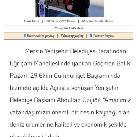
Onur Balcı
|
30 Ekim 2022 Pazar
|
Mersin Ceride Haber
Yenişehir Haberleri
|
Whatsap paylaş
|
Facebook'ta paylaş
Twitter Paylaş
Mersin Yenişehir Belediyesi tarafından
Eğriçam Mahallesi'nde yapılan Göçmen Balık
Pazarı, 29 Ekim Cumhuriyet Bayramı'nda
hizmete açıldı. Açılışta konuşan Yenişehir
Belediye Başkanı Abdullah Özyiğit “Amacımız
vatandaşımızın önemli bir besin kaynağı olan
deniz ürünlerine kaliteli ve ekonomik şekilde
ulaşabilmesi.” dedi.