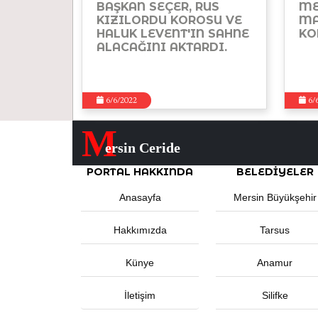
BAŞKAN SEÇER, RUS
ME
KIZILORDU KOROSU VE
MA
HALUK LEVENT'IN SAHNE
KO
ALACAĞINI AKTARDI.
6/6/2022
6/
M
ersin Ceride
PORTAL HAKKINDA
BELEDIYELER
Anasayfa
Mersin Büyükşehir
Hakkımızda
Tarsus
Künye
Anamur
İletişim
Silifke