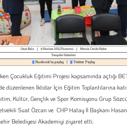
Onur Balcı
|
6 Haziran 2022 Pazartesi
|
Mersin Ceride Haber
Yenişehir Haberleri
Facebook'ta paylaş
Twitter Paylaş
|
rken Çocukluk Eğitimi Projesi kapsamında açtığı BET
e düzenlenen İktidar İçin Eğitim Toplantılarına ka
ğitim, Kültür, Gençlik ve Spor Komisyonu Grup Sözc
lletvekili Suat Özcan ve CHP Hatay İl Başkanı Hasan
ehir Belediyesi Akademiyi ziyaret etti.