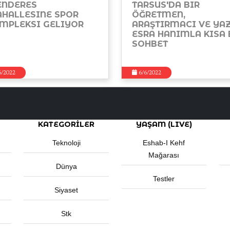
NDERES
TARSUS'DA BIR
HALLESINE SPOR
ÖĞRETMEN,
MPLEKSI GELIYOR
ARAŞTIRMACI VE YA
ESRA HANIMLA KISA 
SOHBET
6/2022
6/6/2022
KATEGORİLER
YAŞAM (LIVE)
Teknoloji
Eshab-I Kehf
Mağarası
Dünya
Testler
Siyaset
Stk