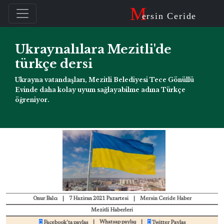
M
ersin Ceride
Ukraynalılara Mezitli'de
türkçe dersi
Ukrayna vatandaşları, Mezitli Belediyesi Tece Gönüllü
Evinde daha kolay uyum sağlayabilme adına Türkçe
öğreniyor.
Onur Balcı
|
7 Haziran 2021 Pazartesi
|
Mersin Ceride Haber
Mezitli Haberleri
|
Whatsap paylaş
|
Facebook'ta paylaş
Twitter Paylaş