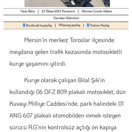
Onur Balcı
|
23 Ekim 2023 Pazartesi
|
Mersin Ceride Haber
Toroslar Haberleri
|
Whatsap paylaş
|
Facebook'ta paylaş
Twitter Paylaş
Mersin'in merkez Toroslar ilçesinde
meydana gelen trafik kazasında motosikletli
kurye yaşamını yitirdi.
Kurye olarak çalışan Bilal Şık'ın
kullandığı 06 DFZ 809 plakalı motosiklet, dün
Kuvayı Milliye Caddesi'nde, park halindeki 01
ANG 607 plakalı otomobilden inmek isteyen
sürücü R.G'nin kontrolsüz açtığı ön kapıya