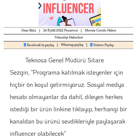
Onur Balcı
|
26 Eylül 2022 Pazartesi
|
Mersin Ceride Haber
Teknoloji Haberleri
|
Whatsap paylaş
|
Facebook'ta paylaş
Twitter Paylaş
Teknosa Genel Müdürü Sitare
Sezgin, "Programa katılmak isteyenler için
hiçbir ön koşul getirmiyoruz. Sosyal medya
hesabı olmayanlar da dahil, dileyen herkes
istediği bir ürün linkine tıklayıp, herhangi bir
kanaldan bu ürünü sevdikleriyle paylaşarak
influencer olabilecek"