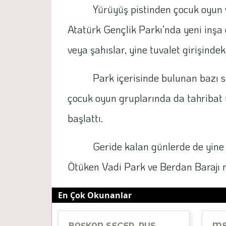
Yürüyüş pistinden çocuk oyun v
Atatürk Gençlik Parkı’nda yeni inşa e
veya şahıslar, yine tuvalet girişindek
Park içerisinde bulunan bazı sp
çocuk oyun gruplarında da tahribat y
başlattı.
Geride kalan günlerde de yine
Ötüken Vadi Park ve Berdan Barajı me
En Çok Okunanlar
BAŞKAN SEÇER, RUS
ME