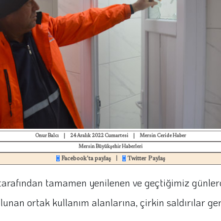
Onur Balcı
|
24 Aralık 2022 Cumartesi
|
Mersin Ceride Haber
Mersin Büyükşehir Haberleri
Facebook'ta paylaş
Twitter Paylaş
|
tarafından tamamen yenilenen ve geçtiğimiz günler
nan ortak kullanım alanlarına, çirkin saldırılar gerç