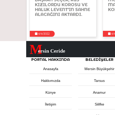
KIZILORDU KOROSU VE
MA
HALUK LEVENT'IN SAHNE
KO
ALACAĞINI AKTARDI.
6/6/2022
6/
M
ersin Ceride
PORTAL HAKKINDA
BELEDIYELER
Anasayfa
Mersin Büyükşehir
Hakkımızda
Tarsus
Künye
Anamur
İletişim
Silifke