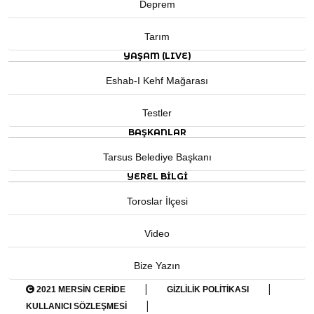
Deprem
Tarım
YAŞAM (LIVE)
Eshab-I Kehf Mağarası
Testler
BAŞKANLAR
Tarsus Belediye Başkanı
YEREL BILGI
Toroslar İlçesi
Video
Bize Yazın
|
|
2021 MERSIN CERIDE
GIZLILIK POLITIKASI
|
KULLANICI SÖZLEŞMESI