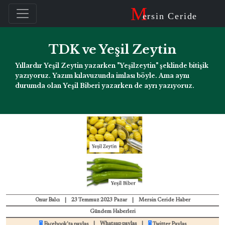
M
ersin Ceride
TDK ve Yeşil Zeytin
Yıllardır Yeşil Zeytin yazarken "Yeşilzeytin" şeklinde bitişik
yazıyoruz. Yazım kılavuzunda imlası böyle. Ama aynı
durumda olan Yeşil Biberi yazarken de ayrı yazıyoruz.
Onur Balcı
|
23 Temmuz 2023 Pazar
|
Mersin Ceride Haber
Gündem Haberleri
|
Whatsap paylaş
|
Facebook'ta paylaş
Twitter Paylaş