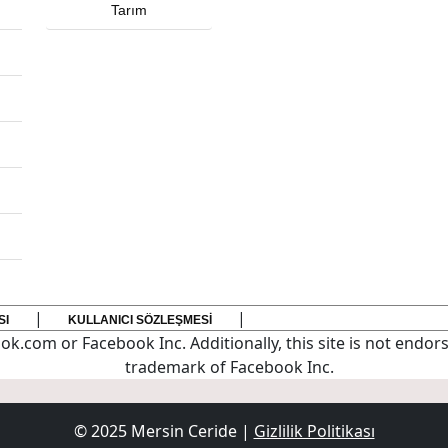
Tarım
|
|
SI
KULLANICI SÖZLEŞMESI
ok.com or Facebook Inc. Additionally, this site is not endo
trademark of Facebook Inc.
© 2025 Mersin Ceride |
Gizlilik Politikası