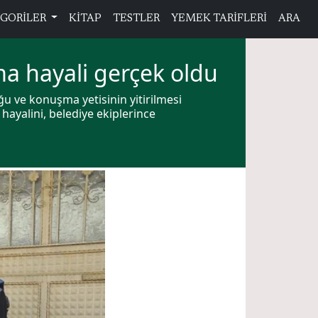
GORİLER
KİTAP
TESTLER
YEMEK TARİFLERİ
ARA
ma hayali gerçek oldu
uğu ve konuşma yetisinin yitirilmesi
hayalini, belediye ekiplerince