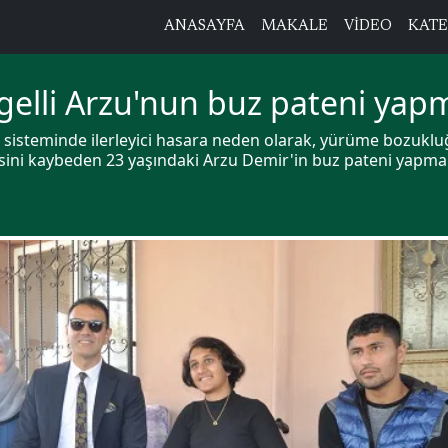
ANASAYFA
MAKALE
VİDEO
KATE
gelli Arzu'nun buz pateni yap
inir sisteminde ilerleyici hasara neden olarak, yürüme bozukl
isini kaybeden 23 yaşındaki Arzu Demir'in buz pateni yapma 