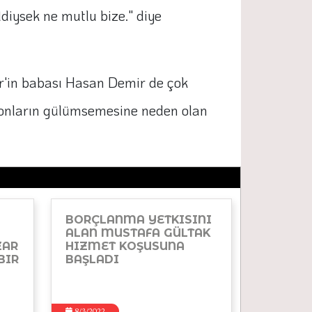
ldiysek ne mutlu bize." diye
ir'in babası Hasan Demir de çok
n onların gülümsemesine neden olan
BORÇLANMA YETKISINI
ALAN MUSTAFA GÜLTAK
ZAR
HIZMET KOŞUSUNA
BIR
BAŞLADI