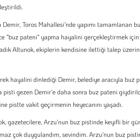
eştirildi.
 Demir, Toros Mahallesi'nde yapımı tamamlanan buz 
e "buz pateni" yapma hayalini gerçekleştirmek için 
dık Altunok, ekiplerin kendisine ilettiği talep üzeri
ek hayalini dinlediği Demir, belediye aracıyla buz pi
pisti gezen Demir'e daha sonra buz pateni giydirild
ğine pistte vakit geçirmenin heyecanını yaşadı.
k, gazetecilere, Arzu'nun buz pistinde keyifli bir gün
 almaz çok duygulandım, sevindim. Arzu'nun buz pist