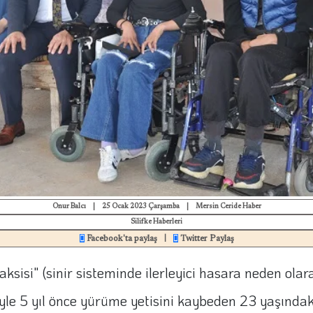
Onur Balcı
|
25 Ocak 2023 Çarşamba
|
Mersin Ceride Haber
Silifke Haberleri
Facebook'ta paylaş
Twitter Paylaş
|
 ataksisi" (sinir sisteminde ilerleyici hasara neden 
eniyle 5 yıl önce yürüme yetisini kaybeden 23 yaşınd