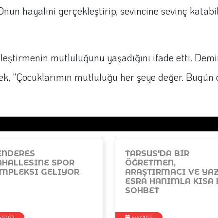
Onun hayalini gerçekleştirip, sevincine sevinç katabi
leştirmenin mutluluğunu yaşadığını ifade etti. Dem
erek, "Çocuklarımın mutluluğu her şeye değer. Bugü
NDERES
TARSUS'DA BIR
HALLESINE SPOR
ÖĞRETMEN,
MPLEKSI GELIYOR
ARAŞTIRMACI VE YA
ESRA HANIMLA KISA 
SOHBET