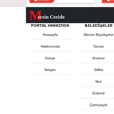
6/6/2022
6/
M
ersin Ceride
PORTAL HAKKINDA
BELEDIYELER
Anasayfa
Mersin Büyükşehir
Hakkımızda
Tarsus
Künye
Anamur
İletişim
Silifke
Mut
Erdemli
Çamlıyayla