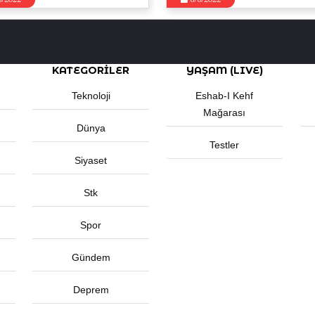
6/2022
6/6/2022
KATEGORİLER
YAŞAM (LIVE)
Teknoloji
Eshab-I Kehf
Mağarası
Dünya
Testler
Siyaset
Stk
Spor
Gündem
Deprem