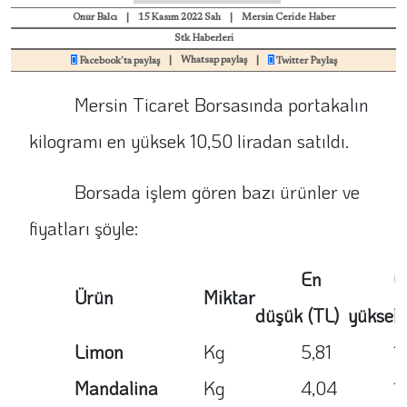
Onur Balcı
|
15 Kasım 2022 Salı
|
Mersin Ceride Haber
Stk Haberleri
|
Whatsap paylaş
|
Facebook'ta paylaş
Twitter Paylaş
Mersin Ticaret Borsasında portakalın
kilogramı en yüksek 10,50 liradan satıldı.
Borsada işlem gören bazı ürünler ve
fiyatları şöyle:
En
E
Ürün
Miktar
düşük (TL)
yüksek 
Limon
Kg
5,81
1
Mandalina
Kg
4,04
1