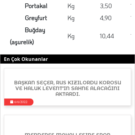
Portakal
Kg
3,50
1
Greyfurt
Kg
4,90
1
Buğday
Kg
10,44
1
(aşurelik)
En Çok Okunanlar
BAŞKAN SEÇER, RUS KIZILORDU KOROSU
VE HALUK LEVENT'IN SAHNE ALACAĞINI
AKTARDI.
6/6/2022