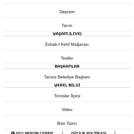
Deprem
Tarım
YAŞAM (LIVE)
Eshab-I Kehf Mağarası
Testler
BAŞKANLAR
Tarsus Belediye Başkanı
YEREL BILGI
Toroslar İlçesi
Video
Bize Yazın
|
|
2021 MERSIN CERIDE
GIZLILIK POLITIKASI