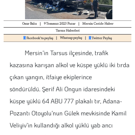
Onur Balcı
|
9 Temmuz 2023 Pazar
|
Mersin Ceride Haber
Tarsus Haberleri
|
Whatsap paylaş
|
Facebook'ta paylaş
Twitter Paylaş
Mersin'in Tarsus ilçesinde, trafik
kazasına karışan alkol ve küspe yüklü iki tırda
çıkan yangın, itfaiye ekiplerince
söndürüldü. Şerif Ali Ongun idaresindeki
küspe yüklü 64 ABU 777 plakalı tır, Adana-
Pozantı Otoyolu'nun Gülek mevkisinde Kamil
Veliyiv'in kullandığı alkol yüklü yab ancı