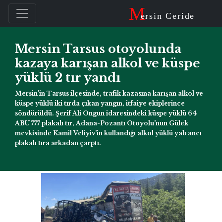
M
ersin Ceride
Mersin Tarsus otoyolunda
kazaya karışan alkol ve küspe
yüklü 2 tır yandı
Mersin'in Tarsus ilçesinde, trafik kazasına karışan alkol ve
küspe yüklü iki tırda çıkan yangın, itfaiye ekiplerince
söndürüldü. Şerif Ali Ongun idaresindeki küspe yüklü 64
ABU 777 plakalı tır, Adana-Pozantı Otoyolu'nun Gülek
mevkisinde Kamil Veliyiv'in kullandığı alkol yüklü yab ancı
plakalı tıra arkadan çarptı.