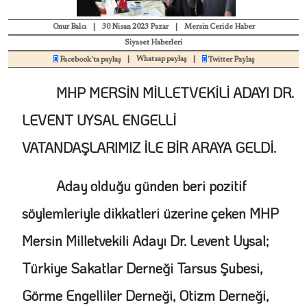
Onur Balcı
|
30 Nisan 2023 Pazar
|
Mersin Ceride Haber
Siyaset Haberleri
|
Whatsap paylaş
|
Facebook'ta paylaş
Twitter Paylaş
MHP MERSİN MİLLETVEKİLİ ADAYI DR.
LEVENT UYSAL ENGELLİ
VATANDAŞLARIMIZ İLE BİR ARAYA GELDİ.
Aday olduğu günden beri pozitif
söylemleriyle dikkatleri üzerine çeken MHP
Mersin Milletvekili Adayı Dr. Levent Uysal;
Türkiye Sakatlar Derneği Tarsus Şubesi,
Görme Engelliler Derneği, Otizm Derneği,