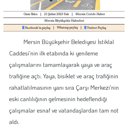
Onur Balcı
|
21 Şubat 2023 Salı
|
Mersin Ceride Haber
Mersin Büyükşehir Haberleri
|
Whatsap paylaş
|
Facebook'ta paylaş
Twitter Paylaş
Mersin Büyükşehir Belediyesi İstiklal
Caddesi’nin ilk etabında ki yenileme
çalışmalarını tamamlayarak yaya ve araç
trafiğine açtı. Yaya, bisiklet ve araç trafiğinin
rahatlatılmasının yanı sıra Çarşı Merkezi’nin
eski canlılığının gelmesinin hedeflendiği
çalışmalar esnaf ve vatandaşlardan tam not
aldı.