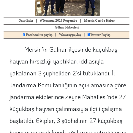
Onur Balcı
|
6 Temmuz 2023 Perşembe
|
Mersin Ceride Haber
Gülnar Haberleri
|
Whatsap paylaş
|
Facebook'ta paylaş
Twitter Paylaş
Mersin'in Gülnar ilçesinde küçükbaş
hayvan hırsızlığı yaptıkları iddiasıyla
yakalanan 3 şüpheliden 2'si tutuklandı. İl
Jandarma Komutanlığının açıklamasına göre,
jandarma ekiplerince Zeyne Mahallesi'nde 27
küçükbaş hayvan çalınmasıyla ilgili çalışma
başlatıldı. Ekipler, 3 şüphelinin 27 küçükbaş
hayvanı çalarak kendi ağıllarına getirdiklerini