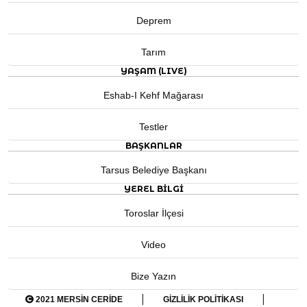
Deprem
Tarım
YAŞAM (LIVE)
Eshab-I Kehf Mağarası
Testler
BAŞKANLAR
Tarsus Belediye Başkanı
YEREL BILGI
Toroslar İlçesi
Video
Bize Yazın
|
|
2021 MERSIN CERIDE
GIZLILIK POLITIKASI