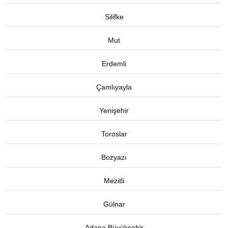
Silifke
Mut
Erdemli
Çamlıyayla
Yenişehir
Toroslar
Bozyazı
Mezitli
Gülnar
Adana Büyükşehir