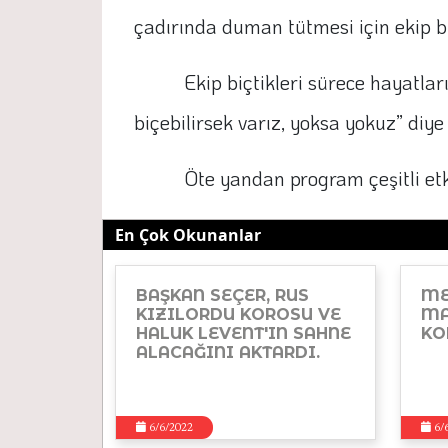
çadırında duman tütmesi için ekip b
Ekip biçtikleri sürece hayatlar
biçebilirsek varız, yoksa yokuz” diye
Öte yandan program çeşitli etk
En Çok Okunanlar
BAŞKAN SEÇER, RUS
ME
KIZILORDU KOROSU VE
MA
HALUK LEVENT'IN SAHNE
KO
ALACAĞINI AKTARDI.
6/6/2022
6/