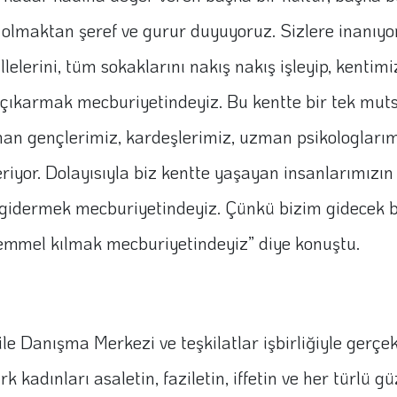
i olmaktan şeref ve gurur duyuyoruz. Sizlere inanıyor
llelerini, tüm sokaklarını nakış nakış işleyip, kent
ye çıkarmak mecburiyetindeyiz. Bu kentte bir tek mu
 gençlerimiz, kardeşlerimiz, uzman psikologlarımız
iyor. Dolayısıyla biz kentte yaşayan insanlarımızın
 da gidermek mecburiyetindeyiz. Çünkü bizim gidecek 
mmel kılmak mecburiyetindeyiz” diye konuştu.
ile Danışma Merkezi ve teşkilatlar işbirliğiyle ger
ürk kadınları asaletin, faziletin, iffetin ve her türlü 