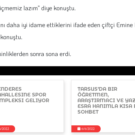
içmemiz lazım” diye konuştu.
ını daha iyi idame ettiklerini ifade eden çiftçi Emine
 konuştu.
inliklerden sonra sona erdi.
NDERES
TARSUS'DA BIR
HALLESINE SPOR
ÖĞRETMEN,
MPLEKSI GELIYOR
ARAŞTIRMACI VE YA
ESRA HANIMLA KISA 
SOHBET
6/2022
6/6/2022