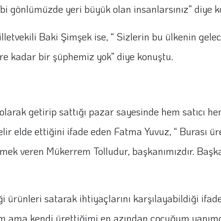
gibi gönlümüzde yeri büyük olan insanlarsınız” diye 
tvekili Baki Şimşek ise, “ Sizlerin bu ülkenin gelec
re kadar bir şüphemiz yok” diye konuştu.
 olarak getirip sattığı pazar sayesinde hem satıcı hem 
lir elde ettiğini ifade eden Fatma Yuvuz, “ Burası üre
kmek veren Mükerrem Tolludur, başkanımızdır. Başka
i ürünleri satarak ihtiyaçlarını karşılayabildiği if
 ama kendi ürettiğimi en azından çocuğum yanımd