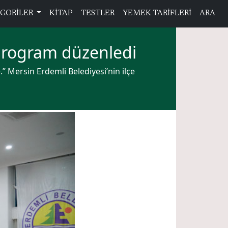
GORİLER
KİTAP
TESTLER
YEMEK TARİFLERİ
ARA
program düzenledi
” Mersin Erdemli Belediyesi’nin ilçe