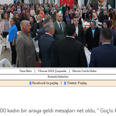
Onur Balcı
|
9 Kasım 2022 Çarşamba
|
Mersin Ceride Haber
Erdemli Haberleri
Facebook'ta paylaş
Twitter Paylaş
|
0 kadın bir araya geldi mesajları net oldu, “ Güçlü