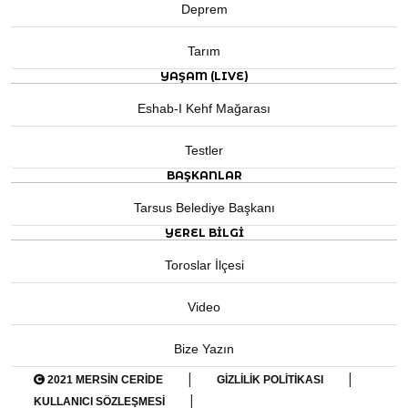
Deprem
Tarım
YAŞAM (LIVE)
Eshab-I Kehf Mağarası
Testler
BAŞKANLAR
Tarsus Belediye Başkanı
YEREL BILGI
Toroslar İlçesi
Video
Bize Yazın
|
|
2021 MERSIN CERIDE
GIZLILIK POLITIKASI
|
KULLANICI SÖZLEŞMESI