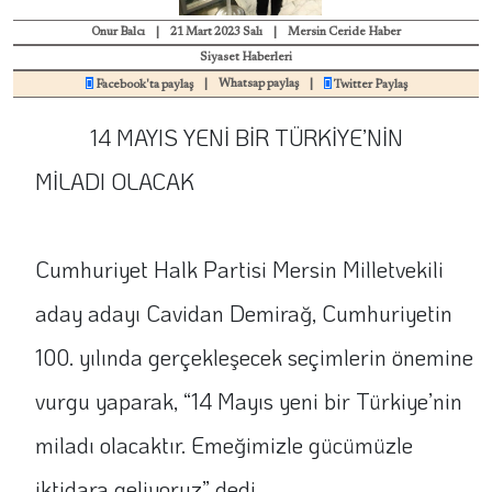
Onur Balcı
|
21 Mart 2023 Salı
|
Mersin Ceride Haber
Siyaset Haberleri
|
Whatsap paylaş
|
Facebook'ta paylaş
Twitter Paylaş
14 MAYIS YENİ BİR TÜRKİYE’NİN
MİLADI OLACAK
Cumhuriyet Halk Partisi Mersin Milletvekili
aday adayı Cavidan Demirağ, Cumhuriyetin
100. yılında gerçekleşecek seçimlerin önemine
vurgu yaparak, “14 Mayıs yeni bir Türkiye’nin
miladı olacaktır. Emeğimizle gücümüzle
iktidara geliyoruz” dedi.