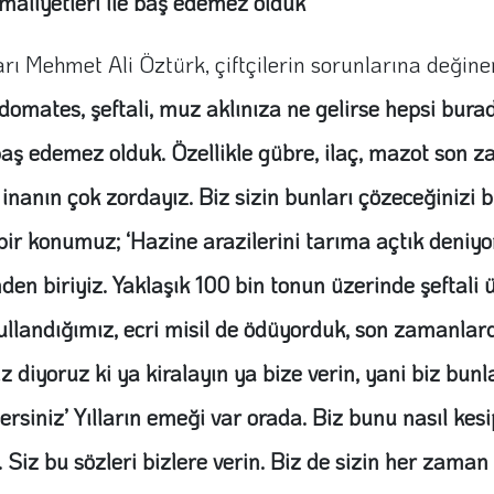
i maliyetleri ile baş edemez olduk”
ı Mehmet Ali Öztürk, çiftçilerin sorunlarına değine
domates, şeftali, muz aklınıza ne gelirse hepsi burad
e baş edemez olduk. Özellikle gübre, ilaç, mazot son 
anın çok zordayız. Biz sizin bunları çözeceğinizi bi
bir konumuz; ‘Hazine arazilerini tarıma açtık deniy
den biriyiz. Yaklaşık 100 bin tonun üzerinde şeftal
 kullandığımız, ecri misil de ödüyorduk, son zamanl
Biz diyoruz ki ya kiralayın ya bize verin, yani biz bun
rsiniz’ Yılların emeği var orada. Biz bunu nasıl kesip
. Siz bu sözleri bizlere verin. Biz de sizin her zaman