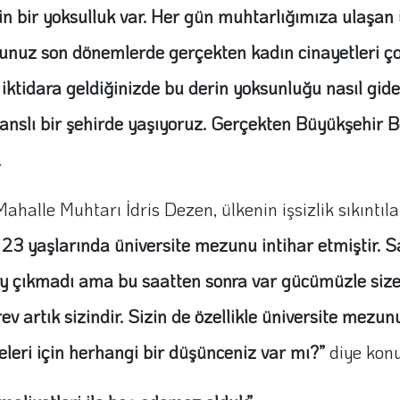
 bir yoksulluk var. Her gün muhtarlığımıza ulaşan ic
yorsunuz son dönemlerde gerçekten kadın cinayetleri 
iz iktidara geldiğinizde bu derin yoksunluğu nasıl gi
şanslı bir şehirde yaşıyoruz. Gerçekten Büyükşehir B
.
le Muhtarı İdris Dezen, ülkenin işsizlik sıkıntıla
 23 yaşlarında üniversite mezunu intihar etmiştir.
çıkmadı ama bu saatten sonra var gücümüzle size ça
v artık sizindir. Sizin de özellikle üniversite mezun
eleri için herhangi bir düşünceniz var mı?”
diye konu