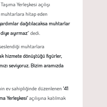
aşıma Yerleşkesi açılışı
a muhtarlara hitap eden
 yardımlar dağıtılacaksa muhtarlar
li diye ayırmaz
” dedi.
seslendiği muhtarlara
rak hizmete dönüştüğü figürler,
rımızı seviyoruz. Bizim aramızda
nin ev sahipliğinde düzenlenen
‘41
ma Yerleşkesi’
açılışına katılmak