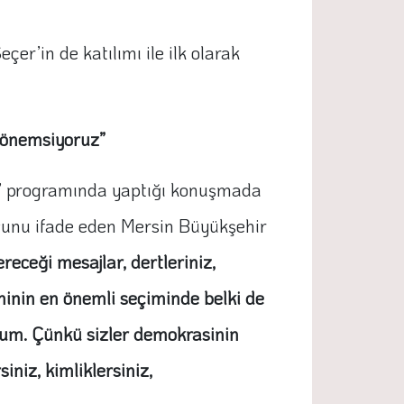
er’in de katılımı ile ilk olarak
zı önemsiyoruz”
a’ programında yaptığı konuşmada
uğunu ifade eden Mersin Büyükşehir
eceği mesajlar, dertleriniz,
ihinin en önemli seçiminde belki de
yorum. Çünkü sizler demokrasinin
iniz, kimliklersiniz,