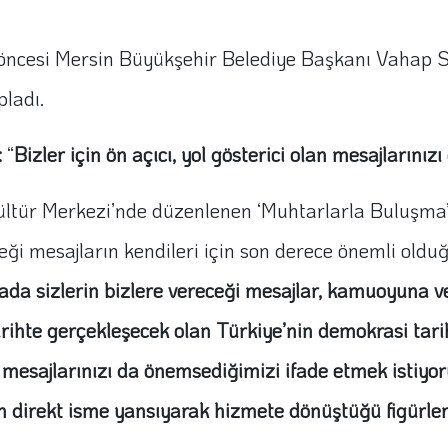
 öncesi Mersin Büyükşehir Belediye Başkanı Vahap Seç
pladı.
:
“
Bizler için ön açıcı, yol gösterici olan mesajlarını
 Kültür Merkezi’nde düzenlenen ‘Muhtarlarla Buluşm
eği mesajların kendileri için son derece önemli old
da sizlerin bizlere vereceği mesajlar, kamuoyuna ver
 tarihte gerçekleşecek olan Türkiye’nin demokrasi tar
olan mesajlarınızı da önemsediğimizi ifade etmek isti
in direkt isme yansıyarak hizmete dönüştüğü figürlers