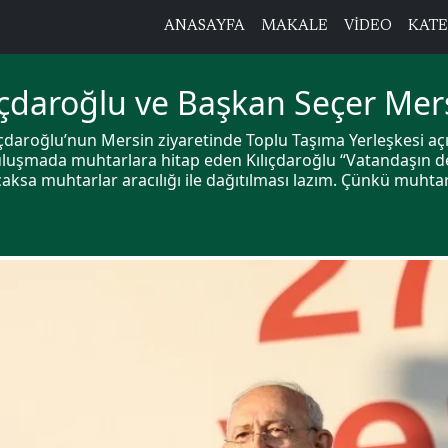
ANASAYFA
MAKALE
VİDEO
KATE
lıçdaroğlu ve Başkan Seçer Mer
daroğlu’nun Mersin ziyaretinde Toplu Taşıma Yerleşkesi açı
 Buluşmada muhtarlara hitap eden Kılıçdaroğlu “Vatandaşın de
aksa muhtarlar aracılığı ile dağıtılması lazım. Çünkü muhtarın 