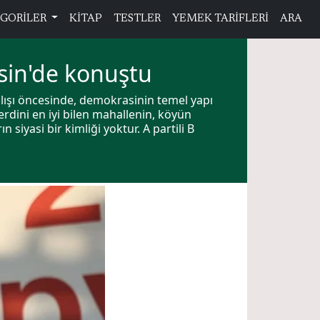
GORİLER
KİTAP
TESTLER
YEMEK TARİFLERİ
ARA
sin'de konuştu
lışı öncesinde, demokrasinin temel yapı
rdini en iyi bilen mahallenin, köyün
siyasi bir kimliği yoktur. A partili B