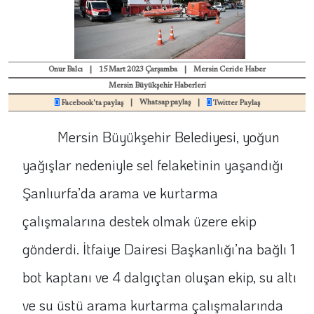
Onur Balcı
|
15 Mart 2023 Çarşamba
|
Mersin Ceride Haber
Mersin Büyükşehir Haberleri
|
Whatsap paylaş
|
Facebook'ta paylaş
Twitter Paylaş
Mersin Büyükşehir Belediyesi, yoğun
yağışlar nedeniyle sel felaketinin yaşandığı
Şanlıurfa’da arama ve kurtarma
çalışmalarına destek olmak üzere ekip
gönderdi. İtfaiye Dairesi Başkanlığı’na bağlı 1
bot kaptanı ve 4 dalgıçtan oluşan ekip, su altı
ve su üstü arama kurtarma çalışmalarında