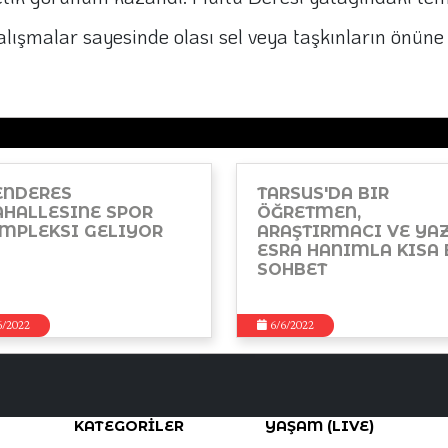
ışmalar sayesinde olası sel veya taşkınların önüne g
NDERES
TARSUS'DA BIR
HALLESINE SPOR
ÖĞRETMEN,
MPLEKSI GELIYOR
ARAŞTIRMACI VE YA
ESRA HANIMLA KISA 
SOHBET
6/2022
6/6/2022
KATEGORİLER
YAŞAM (LIVE)