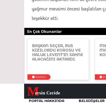
yağmur mevsimi öncesi başlatılan çal
teşekkür etti.
En Çok Okunanlar
BAŞKAN SEÇER, RUS
ME
KIZILORDU KOROSU VE
MA
HALUK LEVENT'IN SAHNE
KO
ALACAĞINI AKTARDI.
6/6/2022
6/
M
ersin Ceride
PORTAL HAKKINDA
BELEDIYELER