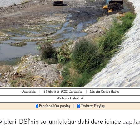
Onur Balcı
|
24 Ağustos 2022 Çarşamba
|
Mersin Ceride Haber
Akdeniz Haberleri
Facebook'ta paylaş
Twitter Paylaş
|
ekipleri, DSİ’nin sorumluluğundaki dere içinde yapıl