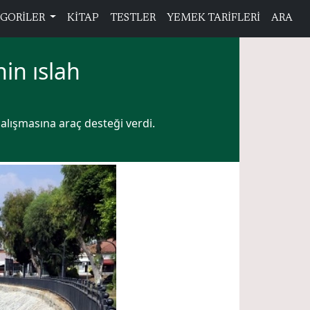
GORİLER
KİTAP
TESTLER
YEMEK TARİFLERİ
ARA
nin ıslah
çalışmasına araç desteği verdi.