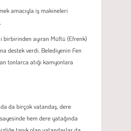
lemek amacıyla iş makineleri
.
i birbirinden ayıran Müftü (Efrenk)
ına destek verdi. Belediyenin Fen
nan tonlarca atığı kamyonlara
nda da birçok vatandaş, dere
şma sayesinde hem dere yatağında
izliğe tanık olan vatandaşlar da