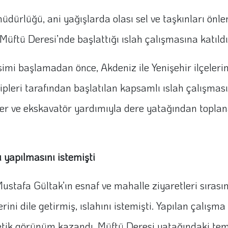
müdürlüğü, ani yağışlarda olası sel ve taşkınları ön
 Müftü Deresi’nde başlattığı ıslah çalışmasına katıldı
imi başlamadan önce, Akdeniz ile Yenişehir ilçelerin
kipleri tarafından başlatılan kapsamlı ıslah çalışmas
loder ve ekskavatör yardımıyla dere yatağından topla
 yapılmasını istemişti
stafa Gültak’ın esnaf ve mahalle ziyaretleri sırası
rini dile getirmiş, ıslahını istemişti. Yapılan çalı
etik görünüm kazandı. Müftü Deresi yatağındaki tem