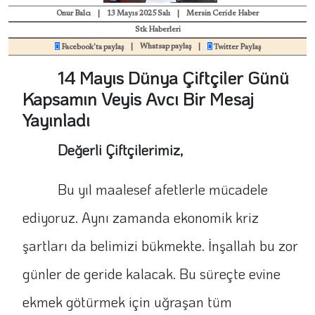
Onur Balcı
|
13 Mayıs 2025 Salı
|
Mersin Ceride Haber
Stk Haberleri
|
Whatsap paylaş
|
Facebook'ta paylaş
Twitter Paylaş
14 Mayıs Dünya Çiftçiler Günü
Kapsamın Veyis Avcı Bir Mesaj
Yayınladı
Değerli Çiftçilerimiz,
Bu yıl maalesef afetlerle mücadele
ediyoruz. Aynı zamanda ekonomik kriz
şartları da belimizi bükmekte. İnşallah bu zor
günler de geride kalacak. Bu süreçte evine
ekmek götürmek için uğraşan tüm